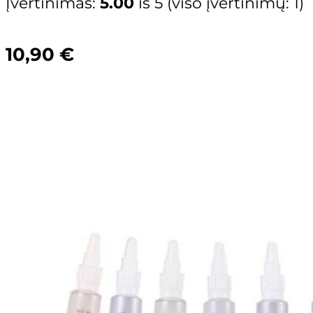
Įvertinimas:
5.00
iš 5 (viso įvertinimų:
1
)
10,90
€