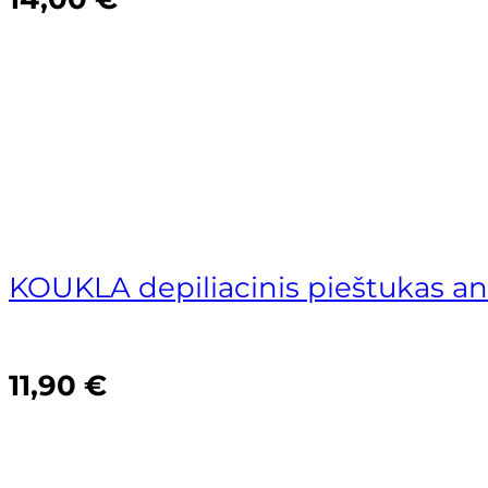
KOUKLA depiliacinis pieštukas a
Supercilium
Thuya
11,90
€