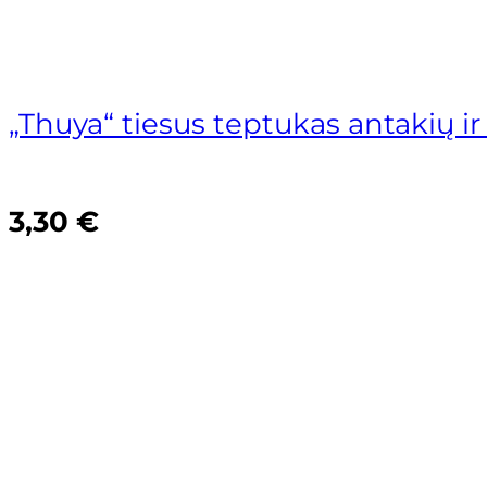
Blakstienų laminavimo mokym
through
Akcija!
26,35 €
Blakstienų ir antakių laminavimo kurs
„Thuya“ tiesus teptukas antakių i
Blakstienų laminavimo kursai (10 ak.va
ITALWAX VAŠKO IR CUKRAUS 
3,30
€
41,50
€
Depiliacijos mokymai
Depiliacijos vašku kursai (10 ak.val.)
Depiliacijos cukrumi kursai (10 ak.val.)