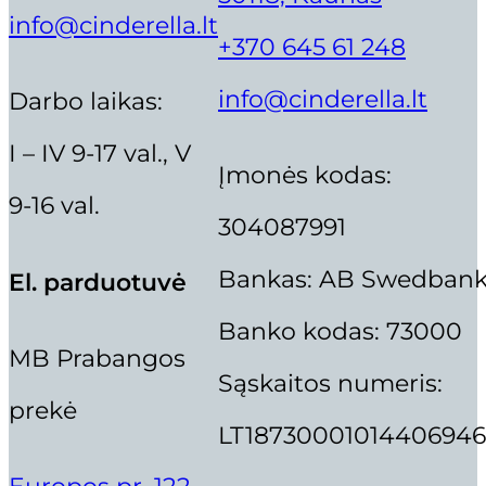
info@cinderella.lt
+370 645 61 248
info@cinderella.lt
Darbo laikas:
I – IV 9-17 val., V
Įmonės kodas:
9-16 val.
304087991
Bankas: AB Swedban
El. parduotuvė
Banko kodas: 73000
MB Prabangos
Sąskaitos numeris:
prekė
LT18730001014406946