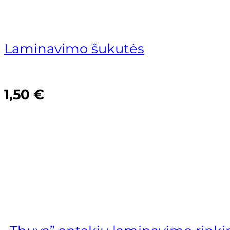
Rolanda Jonelienė
Vilma Šilanskienė
Laminavimo šukutės
1,50
€