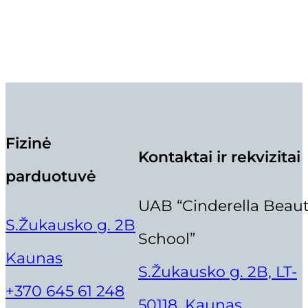
Išparduota
Fizinė
Kontaktai ir rekvizitai
parduotuvė
UAB “Cinderella Beau
S.Žukausko g. 2B
School”
Kaunas
S.Žukausko g. 2B, LT-
+370 645 61 248
50118, Kaunas