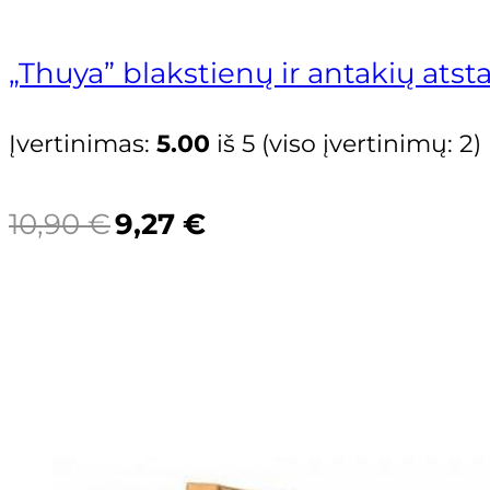
„Thuya” blakstienų ir antakių at
Įvertinimas:
5.00
iš 5 (viso įvertinimų:
2
)
Original
Current
10,90
€
9,27
€
price
price
was:
is:
10,90 €.
9,27 €.