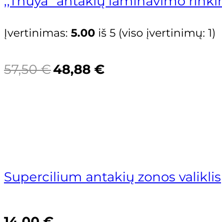
,,Thuya” antakių laminavimo rinki
Įvertinimas:
5.00
iš 5 (viso įvertinimų:
1
)
Original
Current
57,50
€
48,88
€
price
price
was:
is:
57,50 €.
48,88 €.
Akcija!
Supercilium antakių zonos valiklis
14,00
€