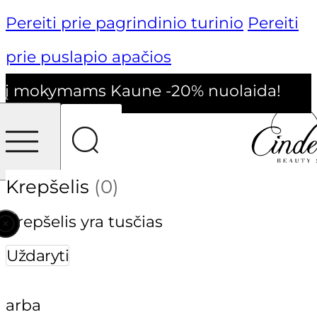
Pereiti prie pagrindinio turinio
Pereiti
prie puslapio apačios
mokymams Kaune -20% nuolaida!
-
Krepšelis
(0)
Krepšelis yra tusčias
Uždaryti
arba