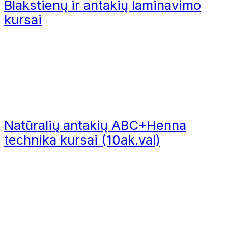
Blakstienų ir antakių laminavimo
kursai
SUPERCILIUM ANTAKIŲ IR BLA
Natūralių antakių ABC+Henna
technika kursai (10ak.val)
ORIGINAL
CURRENT
175,00
€
148,75
€
PRICE
PRICE
WAS:
IS:
175,00 €.
148,75 €.