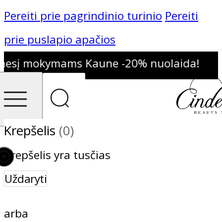
Pereiti prie pagrindinio turinio
Pereiti
prie puslapio apačios
esį mokymams Kaune -20% nuolaida!
Krepšelis
(0)
Krepšelis yra tusčias
Uždaryti
arba