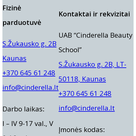
50,70 €.
43,10 €.
Fizinė
Aušra Olubienė
Kontaktai ir rekvizitai
Deimantė Rimkienė
parduotuvė
Dina Vaičiūnienė
UAB “Cinderella Beauty
Direktorė Neringa Ankudavičienė
S.Žukausko g. 2B
Eglė Jarašūnienė
School”
Gintarė Andriuškienė
Kaunas
S.Žukausko g. 2B, LT-
ITALWAX DEPILIACIJOS KASEČI
Gintarė Litvinienė
+370 645 61 248
Lami
Gintarė Mickuvienė
50118, Kaunas
Iveta Jarumbauskienė
info@cinderella.lt
10,90
€
+370 645 61 248
Justina Maliorė
Ruthie Belle
Kamilė Gaižiūtė
info@cinderella.lt
Darbo laikas:
Rolanda Jonelienė
I – IV 9-17 val., V
Vilma Šilanskienė
Įmonės kodas: