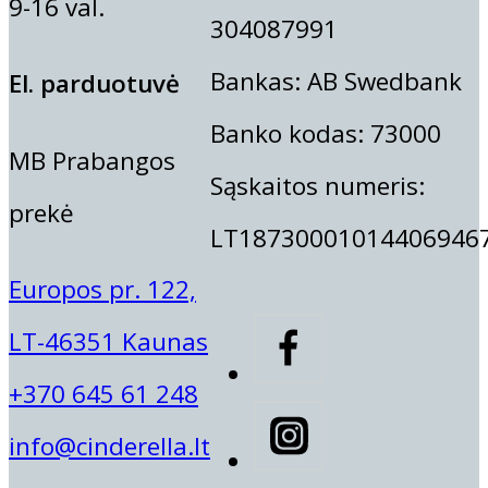
9-16 val.
304087991
Bankas: AB Swedbank
El. parduotuvė
Banko kodas: 73000
MB Prabangos
Sąskaitos numeris:
prekė
LT18730001014406946
Europos pr. 122,
LT-46351 Kaunas
+370 645 61 248
info@cinderella.lt