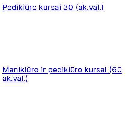
Blakstienų ir antakių laminavimo kursai
Pedikiūro kursai 30 (ak.val.)
Blakstienų laminavimo kursai (10 ak.val.
ITALWAX VAŠKO IR CUKRAUS P
41,50
€
Depiliacijos mokymai
Manikiūro ir pedikiūro kursai (60
ak.val.)
Depiliacijos vašku kursai (10 ak.val.)
Depiliacijos cukrumi kursai (10 ak.val.)
Manikiūro ir pedikiūro mokymai