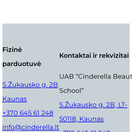
Fizinė
Kontaktai ir rekvizitai
parduotuvė
UAB “Cinderella Beau
S.Žukausko g. 2B
School”
Kaunas
S.Žukausko g. 2B, LT-
+370 645 61 248
50118, Kaunas
info@cinderella.lt