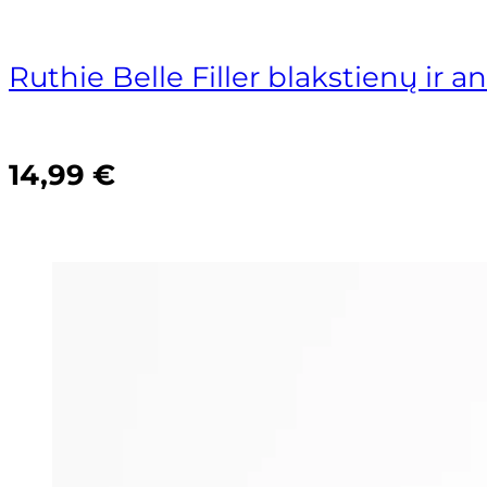
Akcija!
Ruthie Belle Filler blakstienų ir a
14,99
€
SUPERCILIUM ANTAKIŲ IR BL
ORIGINAL
CURRENT
175,00
€
148,75
€
PRICE
PRICE
WAS:
IS: