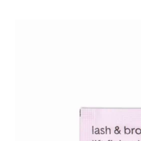
range:
5,53 €
through
33,14 €