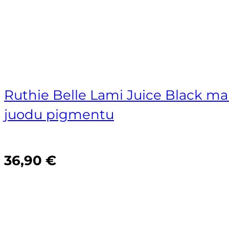
Rolanda Jonelienė
Vilma Šilanskienė
Ruthie Belle Lami Juice Black ma
juodu pigmentu
36,90
€