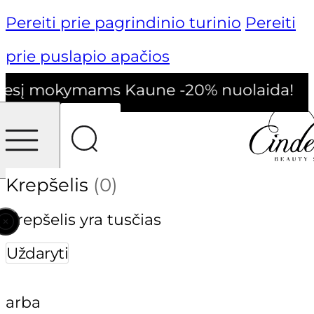
Pereiti prie pagrindinio turinio
Pereiti
prie puslapio apačios
į mokymams Kaune -20% nuolaida!
Krepšelis
(0)
Krepšelis yra tusčias
Uždaryti
arba