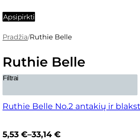
Apsipirkti
Pradžia
Ruthie Belle
/
Ruthie Belle
Filtrai
Ruthie Belle No.2 antakių ir blak
Price
5,53
€
–
33,14
€