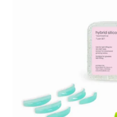
Blakstienų ir antakių laminavimo kurs
Blakstienų laminavimo kursai (10 ak.va
ITALWAX VAŠKO IR CUKRAUS 
41,50
€
Depiliacijos mokymai
Depiliacijos vašku kursai (10 ak.val.)
Depiliacijos cukrumi kursai (10 ak.val.)
Manikiūro ir pedikiūro mokym