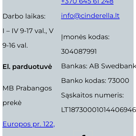
+370 645 61 248
info@cinderella.lt
Darbo laikas:
I – IV 9-17 val., V
Įmonės kodas:
9-16 val.
304087991
Bankas: AB Swedban
El. parduotuvė
Banko kodas: 73000
Supercilium
Thuya
MB Prabangos
Sąskaitos numeris:
prekė
LT18730001014406946
Europos pr. 122,