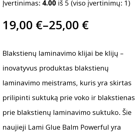
Įvertinimas:
4.00
iš 5 (viso įvertinimų:
1
)
Priemonės prieš ir po depiliacijos
Antakių priežiuros priemonės
Įrankiai depiliacijai
Antakių paruošimo priemonės
IBRA MAKIAŽO TEPTUKŲ RINK
6,99
€
Price
19,00
€
–
25,00
€
Įrankiai antakių procedūrai
Ibra
„ITALWAX” PLONOS MEDINĖS 
Teptukai
range:
Antakių korekcijos mokymai
31,99
€
19,00 €
ARCHETTE SKYSTI HIBRIDINIAI
Blakstienų laminavimo klijai be klijų –
3,30
€
Italwax
through
Natūralių antakių ABC+Henna technika k
inovatyvus produktas blakstienų
ORIGINAL
CURRENT
17,00
€
13,60
€
Antakių laminavimo kursai
25,00 €
PRICE
PRICE
laminavimo meistrams, kuris yra skirtas
Antakių dizaino su Henna dažais kursai (
WAS:
IS:
Natūralių antakių ABC kursai (10 ak.val.
prilipinti suktuką prie voko ir blakstienas
17,00 €.
13,60 €.
prie blakstienų laminavimo suktuko. Šie
Blakstienų laminavimo mokymai
naujieji Lami Glue Balm Powerful yra