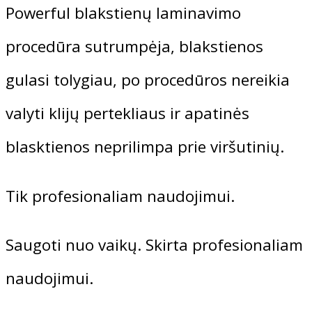
PRICE
PRICE
Pedikiūro kursai 30 (ak.val.)
Powerful blakstienų laminavimo
WAS:
IS:
Manikiūro ir pedikiūro kursai (60 ak.val.
175,00 €.
148,75 €.
procedūra sutrumpėja, blakstienos
Manikiūro kursai 30 (ak.val.)
gulasi tolygiau, po procedūros nereikia
Trenerio mokymai
IBRA BLAKSTIENOS KUOKŠTELI
valyti klijų pertekliaus ir apatinės
blasktienos neprilimpa prie viršutinių.
5,99
€
Trenerio kursai
„ITALWAX” PUDRA DEPILIACIJA
Tik profesionaliam naudojimui.
,,THUYA” BAZINIS ANTAKIŲ L
6,00
€
Dėstytojai
Saugoti nuo vaikų. Skirta profesionaliam
ORIGINAL
CURRENT
50,70
€
43,10
€
Koukla
naudojimui.
PRICE
PRICE
WAS:
IS:
Aistė Pakėnaitė