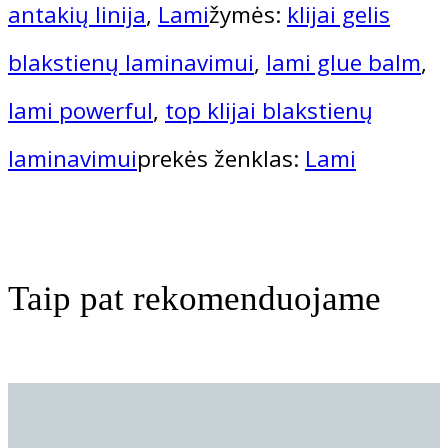
antakių linija
,
Lami
žymės:
klijai gelis
Powerful
blakstienų laminavimui
,
lami glue balm
,
–
lami powerful
,
top klijai blakstienų
klijai
laminavimui
prekės ženklas:
Lami
balzamas
Taip pat rekomenduojame