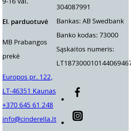
9-16 val.
304087991
Bankas: AB Swedbank
El. parduotuvė
Banko kodas: 73000
MB Prabangos
Sąskaitos numeris:
prekė
Supercilium
Thuya
LT18730001014406946
Europos pr. 122,
LT-46351 Kaunas
+370 645 61 248
info@cinderella.lt