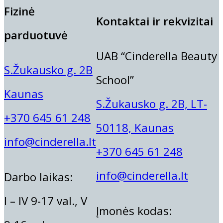
Fizinė
Kontaktai ir rekvizitai
parduotuvė
UAB “Cinderella Beauty
S.Žukausko g. 2B
School”
Kaunas
S.Žukausko g. 2B, LT-
+370 645 61 248
50118, Kaunas
info@cinderella.lt
+370 645 61 248
info@cinderella.lt
Darbo laikas:
I – IV 9-17 val., V
Įmonės kodas: