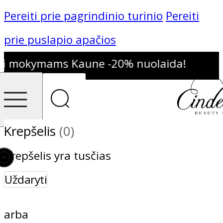
Pereiti prie pagrindinio turinio
Pereiti
prie puslapio apačios
 mokymams Kaune -20% nuolaida!
-1
Krepšelis
(0)
Krepšelis yra tusčias
Uždaryti
arba