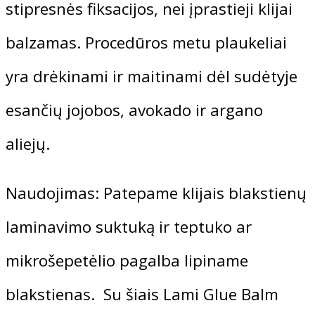
stipresnės fiksacijos, nei įprastieji klijai
Blakstienų ir antakių laminavimo kursai
Blakstienų laminavimo kursai (10 ak.val.
balzamas. Procedūros metu plaukeliai
ITALWAX VAŠKO IR CUKRAUS P
yra drėkinami ir maitinami dėl sudėtyje
41,50
€
esančių jojobos, avokado ir argano
Depiliacijos mokymai
aliejų.
Depiliacijos vašku kursai (10 ak.val.)
Naudojimas: Patepame klijais blakstienų
Depiliacijos cukrumi kursai (10 ak.val.)
laminavimo suktuką ir teptuko ar
SUPERCILIUM ANTAKIŲ IR BLA
Manikiūro ir pedikiūro mokymai
mikrošepetėlio pagalba lipiname
blakstienas. Su šiais Lami Glue Balm
ORIGINAL
CURRENT
175,00
€
148,75
€