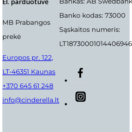
Bankas: AB Swedban
El. parduotuvė
Deimantė Rimkienė
Banko kodas: 73000
Dina Vaičiūnienė
MB Prabangos
Direktorė Neringa Ankudavičienė
Sąskaitos numeris:
Eglė Jarašūnienė
prekė
LT18730001014406946
Gintarė Andriuškienė
ITALWAX DEPILIACIJOS KASEČ
Gintarė Litvinienė
Europos pr. 122,
Lami
Gintarė Mickuvienė
LT-46351 Kaunas
Iveta Jarumbauskienė
10,90
€
Justina Maliorė
+370 645 61 248
Ruthie Belle
Kamilė Gaižiūtė
info@cinderella.lt
Rolanda Jonelienė
Vilma Šilanskienė