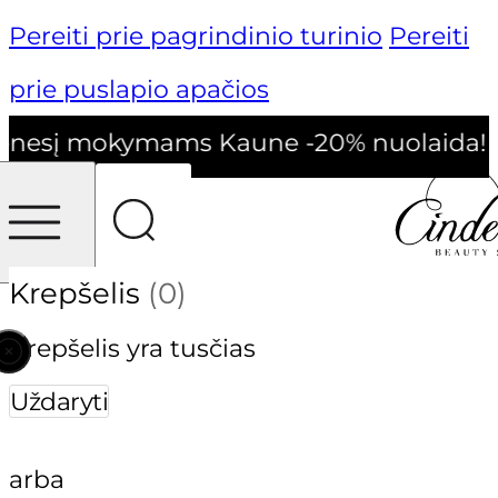
Pereiti prie pagrindinio turinio
Pereiti
prie puslapio apačios
nesį mokymams Kaune -20% nuolaida!
Krepšelis
(0)
Krepšelis yra tusčias
Uždaryti
arba