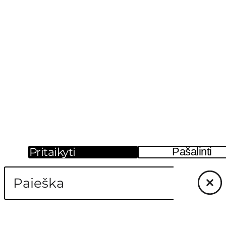
Pritaikyti
Pašalinti