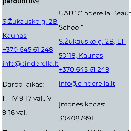
parduotuvė
Manikiūro ir pedikiūro kursai (60 ak.val
175,00 €.
148,75 €.
Manikiūro kursai 30 (ak.val.)
UAB “Cinderella Beau
S.Žukausko g. 2B
Trenerio mokymai
School”
Kaunas
S.Žukausko g. 2B, LT-
IBRA BLAKSTIENOS KUOKŠTEL
+370 645 61 248
50118, Kaunas
Trenerio kursai
„ITALWAX” PUDRA DEPILIACIJ
info@cinderella.lt
+370 645 61 248
5,99
€
,,THUYA” BAZINIS ANTAKIŲ L
info@cinderella.lt
Darbo laikas:
6,00
€
Dėstytojai
I – IV 9-17 val., V
Įmonės kodas:
ORIGINAL
CURRENT
50,70
€
43,10
€
Koukla
9-16 val.
PRICE
PRICE
304087991
WAS:
IS:
Aistė Pakėnaitė
50,70 €.
43,10 €.
Aušra Olubienė