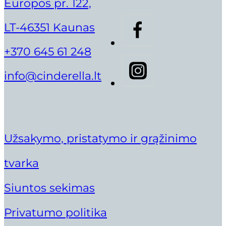
Europos pr. 122,
Eglė Jarašūnienė
LT-46351 Kaunas
Gintarė Andriuškienė
Gintarė Litvinienė
+370 645 61 248
Lami
Gintarė Mickuvienė
info@cinderella.lt
Iveta Jarumbauskienė
Justina Maliorė
Ruthie Belle
Kamilė Gaižiūtė
Rolanda Jonelienė
Užsakymo, pristatymo ir grąžinimo
Vilma Šilanskienė
tvarka
Siuntos sekimas
Privatumo politika