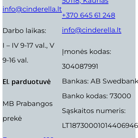
50118, Kaunas
info@cinderella.lt
+370 645 61 248
IBRA BLAKSTIENOS KUOKŠTEL
info@cinderella.lt
Trenerio kursai
Darbo laikas:
„ITALWAX” PUDRA DEPILIACIJ
I – IV 9-17 val., V
5,99
€
Įmonės kodas:
,,THUYA” BAZINIS ANTAKIŲ L
9-16 val.
6,00
€
304087991
Dėstytojai
Bankas: AB Swedban
El. parduotuvė
ORIGINAL
CURRENT
50,70
€
43,10
€
Koukla
PRICE
PRICE
Banko kodas: 73000
WAS:
IS:
Aistė Pakėnaitė
MB Prabangos
50,70 €.
43,10 €.
Aušra Olubienė
Sąskaitos numeris:
Deimantė Rimkienė
prekė
LT18730001014406946
Dina Vaičiūnienė
Direktorė Neringa Ankudavičienė