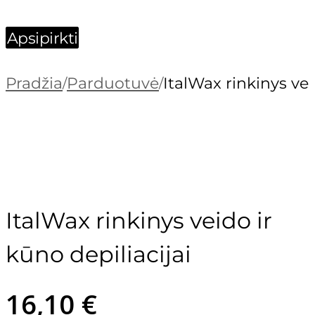
Apsipirkti
Pradžia
Parduotuvė
ItalWax rinkinys vei
/
/
ItalWax rinkinys veido ir
Archette
kūno depiliacijai
16,10
€