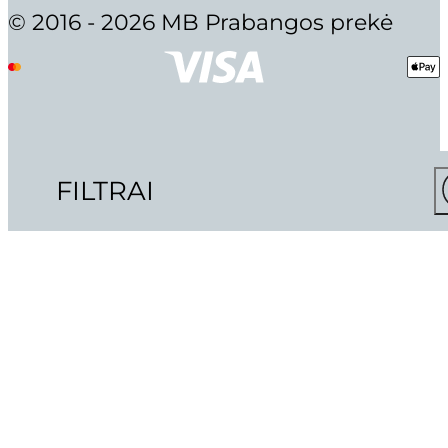
© 2016 - 2026 MB Prabangos prekė
ITALWAX DEPILIACIJOS KASEČ
10,90
€
FILTRAI