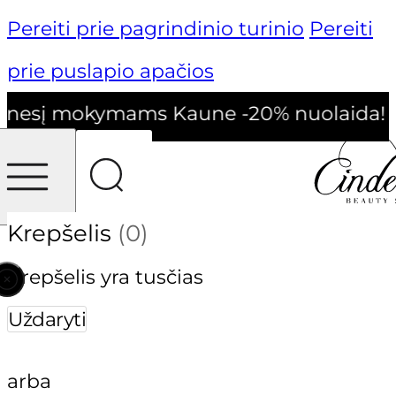
Pereiti prie pagrindinio turinio
Pereiti
prie puslapio apačios
nesį mokymams Kaune -20% nuolaida!
Krepšelis
(0)
Krepšelis yra tusčias
Uždaryti
arba