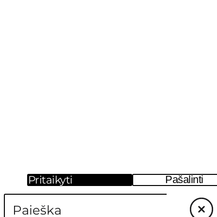
Pritaikyti
Pašalinti