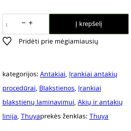
Blakstienų laminavimo mokymai
produkto
Į krepšelį
kiekis:
Blakstienų ir antakių laminavimo kursai
Pridėti prie mėgiamiausių
Blakstienų laminavimo kursai (10 ak.val.
Stiklinis
indelis
kategorijos:
Antakiai
,
Įrankiai antakių
Depiliacijos mokymai
procedūrai
,
Blakstienos
,
Įrankiai
blakstienų laminavimui
,
Akių ir antakių
Depiliacijos vašku kursai (10 ak.val.)
linija
,
Thuya
prekės ženklas:
Thuya
Depiliacijos cukrumi kursai (10 ak.val.)