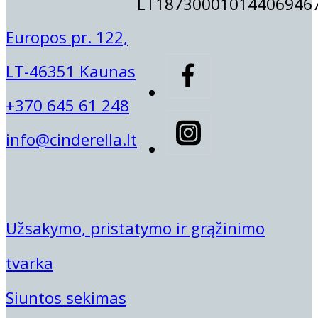
LT18730001014406946
Ruthie Belle
Kamilė Gaižiūtė
Rolanda Jonelienė
Europos pr. 122,
Vilma Šilanskienė
LT-46351 Kaunas
+370 645 61 248
info@cinderella.lt
Užsakymo, pristatymo ir grąžinimo
tvarka
Siuntos sekimas