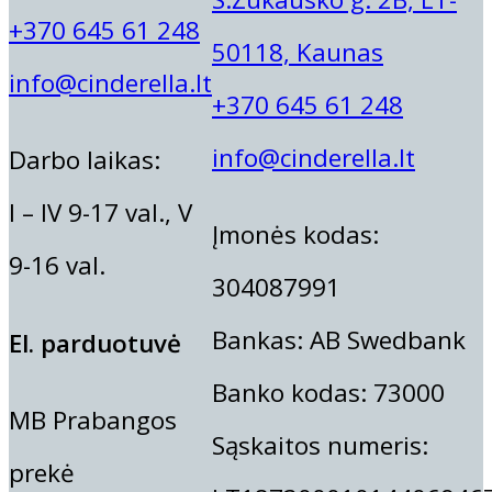
6,00
€
ITALWAX DEPILIACIJOS KASEČI
Dėstytojai
+370 645 61 248
50118, Kaunas
50,70
€
Koukla
info@cinderella.lt
10,90
€
+370 645 61 248
Aistė Pakėnaitė
info@cinderella.lt
Darbo laikas:
Aušra Olubienė
Deimantė Rimkienė
I – IV 9-17 val., V
Dina Vaičiūnienė
Įmonės kodas:
9-16 val.
Direktorė Neringa Ankudavičienė
304087991
Eglė Jarašūnienė
Gintarė Andriuškienė
Bankas: AB Swedbank
El. parduotuvė
Gintarė Litvinienė
Banko kodas: 73000
Lami
Gintarė Mickuvienė
MB Prabangos
Iveta Jarumbauskienė
Sąskaitos numeris:
prekė
Justina Maliorė