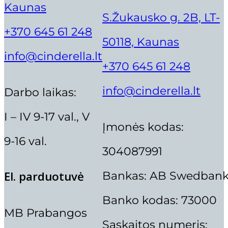
Kaunas
S.Žukausko g. 2B, LT-
+370 645 61 248
50118, Kaunas
info@cinderella.lt
+370 645 61 248
info@cinderella.lt
Darbo laikas:
I – IV 9-17 val., V
Įmonės kodas:
9-16 val.
304087991
Supercilium
Thuya
Bankas: AB Swedban
El. parduotuvė
Banko kodas: 73000
MB Prabangos
Sąskaitos numeris: