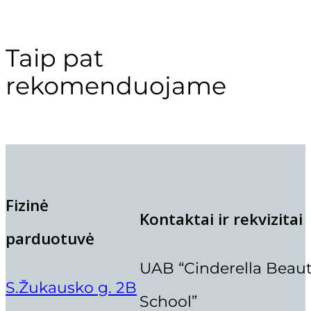
Taip pat
rekomenduojame
Fizinė
Kontaktai ir rekvizitai
parduotuvė
UAB “Cinderella Beau
S.Žukausko g. 2B
School”