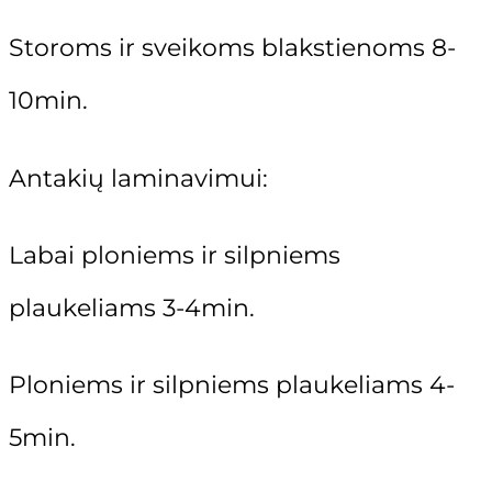
SUPERCILIUM ANTAKIŲ IR BL
Storoms ir sveikoms blakstienoms 8-
Manikiūro ir pedikiūro mokymai
10min.
175,00
€
Pedikiūro kursai 30 (ak.val.)
Antakių laminavimui:
Manikiūro ir pedikiūro kursai (60 ak.val
Manikiūro kursai 30 (ak.val.)
Labai ploniems ir silpniems
Trenerio mokymai
plaukeliams 3-4min.
IBRA BLAKSTIENOS KUOKŠTEL
Ploniems ir silpniems plaukeliams 4-
Trenerio kursai
„ITALWAX” PUDRA DEPILIACIJ
5min.
5,99
€