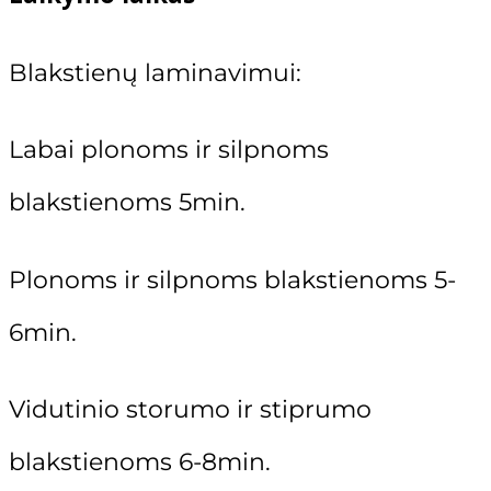
Natūralių antakių ABC kursai (10 ak.val
17,00 €.
13,60 €.
Blakstienų laminavimo mokymai
Blakstienų laminavimui:
Labai plonoms ir silpnoms
Blakstienų ir antakių laminavimo kurs
blakstienoms 5min.
Blakstienų laminavimo kursai (10 ak.va
ITALWAX VAŠKO IR CUKRAUS 
Plonoms ir silpnoms blakstienoms 5-
41,50
€
6min.
Depiliacijos mokymai
Vidutinio storumo ir stiprumo
Depiliacijos vašku kursai (10 ak.val.)
blakstienoms 6-8min.
Depiliacijos cukrumi kursai (10 ak.val.)