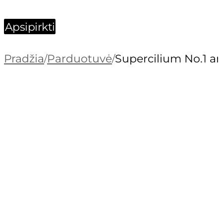
Apsipirkti
Pradžia
Parduotuvė
Supercilium No.1 an
/
/