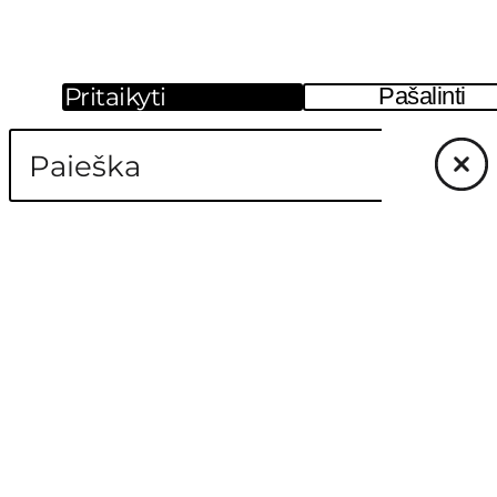
Pritaikyti
Pašalinti