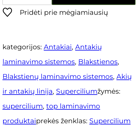
Justina Maliorė
kiekis:
Ruthie Belle
Kamilė Gaižiūtė
Pridėti prie mėgiamiausių
Rolanda Jonelienė
Supercilium
Vilma Šilanskienė
No.1
kategorijos:
Antakiai
,
Antakių
antakių
laminavimo sistemos
,
Blakstienos
,
ir
Blakstienų laminavimo sistemos
,
Akių
blakstienų
ir antakių linija
,
Supercilium
žymės:
laminavimui
supercilium
,
top laminavimo
produktai
prekės ženklas:
Supercilium