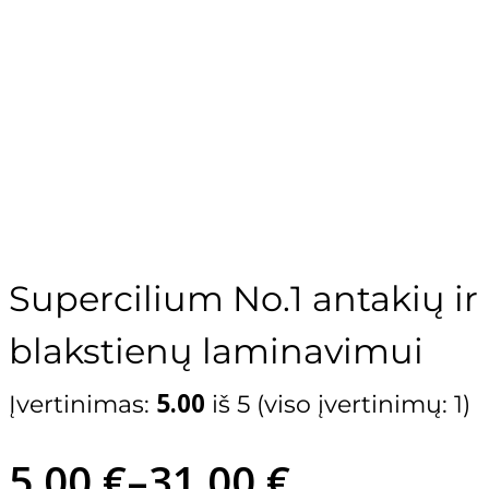
Archette
Supercilium No.1 antakių ir
blakstienų laminavimui
Žiūrėti visas prekes
5.00
Įvertinimas:
iš 5 (viso įvertinimų:
1
)
Blakstienų laminavimo sistemos
Blakstienų dažai
Price
5,00
€
–
31,00
€