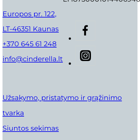
Direktorė Neringa Ankudavičienė
Europos pr. 122,
Eglė Jarašūnienė
Gintarė Andriuškienė
LT-46351 Kaunas
ITALWAX DEPILIACIJOS KASEČ
Gintarė Litvinienė
Lami
+370 645 61 248
Gintarė Mickuvienė
Iveta Jarumbauskienė
10,90
€
info@cinderella.lt
Justina Maliorė
Ruthie Belle
Kamilė Gaižiūtė
Rolanda Jonelienė
Vilma Šilanskienė
Užsakymo, pristatymo ir grąžinimo
tvarka
Siuntos sekimas