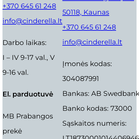
Trenerio mokymai
+370 645 61 248
ORIGINAL
CURRENT
175,00
€
148,75
€
IBRA BLAKSTIENOS KUOKŠTEL
50118, Kaunas
„ITALWAX” PUDRA DEPILIACIJ
PRICE
PRICE
info@cinderella.lt
WAS:
IS:
+370 645 61 248
175,00 €.
148,75 €.
,,THUYA” BAZINIS ANTAKIŲ L
5,99
€
Trenerio kursai
6,00
€
info@cinderella.lt
Darbo laikas:
ORIGINAL
CURRENT
50,70
€
43,10
€
I – IV 9-17 val., V
PRICE
PRICE
Įmonės kodas:
WAS:
IS:
9-16 val.
Dėstytojai
50,70 €.
43,10 €.
304087991
Koukla
Bankas: AB Swedban
El. parduotuvė
Aistė Pakėnaitė
Banko kodas: 73000
Aušra Olubienė
MB Prabangos
Sąskaitos numeris:
Deimantė Rimkienė
prekė
Dina Vaičiūnienė
LT18730001014406946