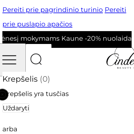
Pereiti prie pagrindinio turinio
Pereiti
prie puslapio apačios
ėnesį mokymams Kaune -20% nuolaida!
Krepšelis
(0)
Krepšelis yra tusčias
Uždaryti
arba