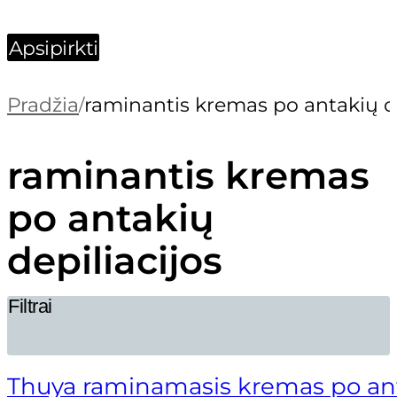
Apsipirkti
SUPERCILIUM ANTAKIŲ IR BL
Pradžia
raminantis kremas po antakių de
/
raminantis kremas
ORIGINAL
CURRENT
175,00
€
148,75
€
PRICE
PRICE
po antakių
WAS:
IS:
175,00 €.
148,75 €.
depiliacijos
Filtrai
Archette
Thuya raminamasis kremas po anta